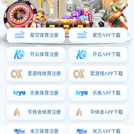
关于万搏下载
万搏下载是专注于体育赛事直播与互动体验的创新平台，致力于
为全球用户带来高速、安全与多样化的观赛服务体验，覆盖多语
种、多终端、多场景。