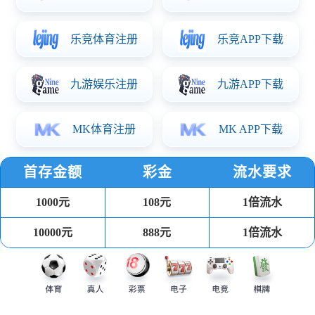
创立初心与品牌愿景
自创立之初，万搏下载就确立了“科技驱动体育创新”的发展
方向，融合赛事直播、数据分析与观赛互动体验，打造兼具
专业性与沉浸感的体育平台。 我们希望通过技术力量让万
搏下载等体育内容更便捷、更智能地触达全球用户。